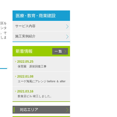
東区を
サービス内容
センタ
た。そ
施工実例紹介
けしま
2022.05.25
保育園 原状回復工事
2022.01.08
エーゲ海風にアレンジ before ＆ after
2021.03.16
飲食店ビル 竣工しました。