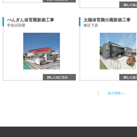
ぺんぎん保育園新築工事
太陽保育園分園新築工事
早良区田隈
東区下原
次の9件へ